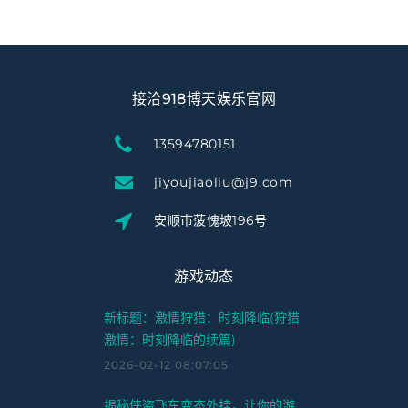
接洽918博天娱乐官网
13594780151
jiyoujiaoliu@j9.com
安顺市菠愧坡196号
游戏动态
新标题：激情狩猎：时刻降临(狩猎
激情：时刻降临的续篇)
2026-02-12 08:07:05
揭秘侠盗飞车变态外挂，让你的游